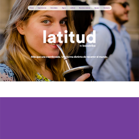
Home
Ágora
Latitud
Nuestros valores
Experiencias
Serendipia
Equipo
Contacto
Más que una coordenada. Una forma distinta de recorrer el mundo.